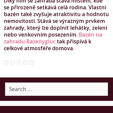
Díky nim se zahrada stává místem, kde
se přirozeně setkává celá rodina.
Vlastní
bazén také zvyšuje atraktivitu a hodnotu
nemovitosti. Stává se výrazným prvkem
zahrady, který lze doplnit lehátky, zelení
nebo venkovním posezením.
Bazén na
zahradu Bazenygluc
tak přispívá k
celkové atmosféře domova.
Search
for: