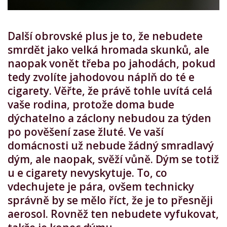
Další obrovské plus je to, že nebudete
smrdět jako velká hromada skunků, ale
naopak vonět třeba po jahodách, pokud
tedy zvolíte jahodovou náplň do té e
cigarety. Věřte, že právě tohle uvítá celá
vaše rodina, protože doma bude
dýchatelno a záclony nebudou za týden
po pověšení zase žluté. Ve vaší
domácnosti už nebude žádný smradlavý
dým, ale naopak, svěží vůně. Dým se totiž
u e cigarety nevyskytuje. To, co
vdechujete je pára, ovšem technicky
správně by se mělo říct, že je to přesněji
aerosol. Rovněž ten nebudete vyfukovat,