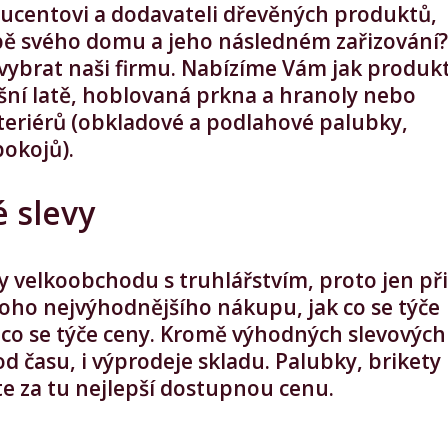
ucentovi a dodavateli dřevěných produktů,
vbě svého domu a jeho následném zařizování?
 vybrat naši firmu. Nabízíme Vám jak produkt
ešní latě, hoblovaná prkna a hranoly nebo
 interiérů (obkladové a podlahové palubky,
pokojů).
 slevy
y velkoobchodu s truhlářstvím, proto jen při
oho nejvýhodnějšího nákupu, jak co se týče
i co se týče ceny. Kromě výhodných slevových
od času, i výprodeje skladu.
Palubky
, brikety
e za tu nejlepší dostupnou cenu.