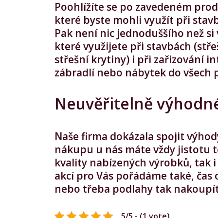
Poohlížíte se po zavedeném prod
které byste mohli využít při sta
Pak není nic jednoduššího než si
které využijete při stavbách (stř
střešní krytiny) i při zařizování
zábradlí nebo nábytek do všech 
Neuvěřitelně výhodné
Naše firma dokázala spojit výhod
nákupu u nás máte vždy jistotu t
kvality nabízených výrobků, tak 
akcí pro Vás pořádáme také, čas 
nebo třeba podlahy tak nakoupít
5/5 - (1 vote)