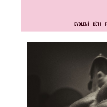
Skip
to
content
BYDLENÍ
DĚTI