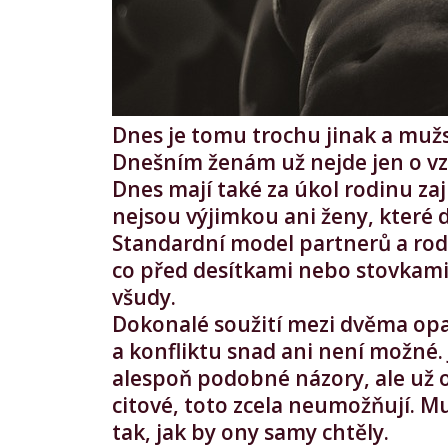
Dnes je tomu trochu jinak a mužs
Dnešním ženám už nejde jen o vzh
Dnes mají také za úkol rodinu zaji
nejsou výjimkou ani ženy, které d
Standardní model partnerů a rodi
co před desítkami nebo stovkami 
všudy.
Dokonalé soužití mezi dvěma op
a konfliktu snad ani není možné. 
alespoň podobné názory, ale už od
citové, toto zcela neumožňují. Mu
tak, jak by ony samy chtěly.