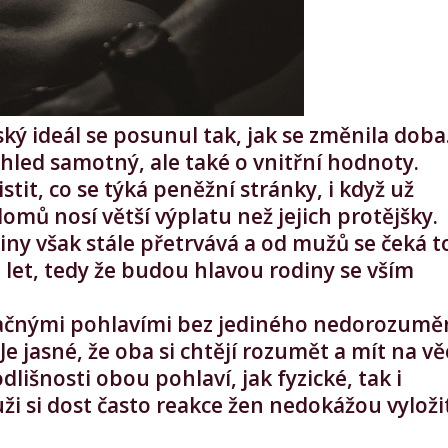
ký ideál se posunul tak, jak se změnila doba
led samotný, ale také o vnitřní hodnoty.
stit, co se týká peněžní stránky, i když už
omů nosí větší výplatu než jejich protějšky.
ny však stále přetrvává a od mužů se čeká t
let, tedy že budou hlavou rodiny se vším
ačnými pohlavími bez jediného nedorozumě
Je jasné, že oba si chtějí rozumět a mít na vě
lišnosti obou pohlaví, jak fyzické, tak i
ži si dost často reakce žen nedokážou vyloži