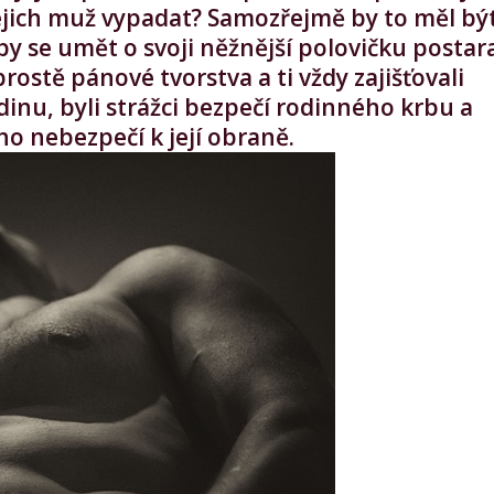
 jejich muž vypadat? Samozřejmě by to měl bý
y se umět o svoji něžnější polovičku postara
prostě pánové tvorstva a ti vždy zajišťovali
dinu, byli strážci bezpečí rodinného krbu a
ho nebezpečí k její obraně.